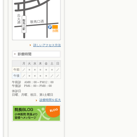
詳しいアクセス方法
月
火
水
木
金
土
日
午前
／
○
○
○
○
○
／
午後
／
○
○
○
○
／
／
午前診 AM8：00～PM12：00
午後診 PM6：00～PM8：00
休診日
日曜、月曜、祝日、第1土曜日
診療時間を拡大