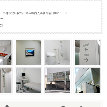
146 京都市北区鞍馬口通寺町西入ル新御霊口町255 3F
02
03