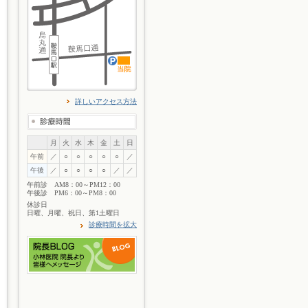
詳しいアクセス方法
月
火
水
木
金
土
日
午前
／
○
○
○
○
○
／
午後
／
○
○
○
○
／
／
午前診 AM8：00～PM12：00
午後診 PM6：00～PM8：00
休診日
日曜、月曜、祝日、第1土曜日
診療時間を拡大